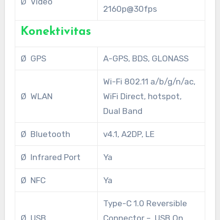
Ø Video
2160p@30fps
Konektivitas
Ø GPS
A-GPS, BDS, GLONASS
Wi-Fi 802.11 a/b/g/n/ac,
Ø WLAN
WiFi Direct, hotspot,
Dual Band
Ø Bluetooth
v4.1, A2DP, LE
Ø Infrared Port
Ya
Ø NFC
Ya
Type-C 1.0 Reversible
Ø USB
Connector – USB On