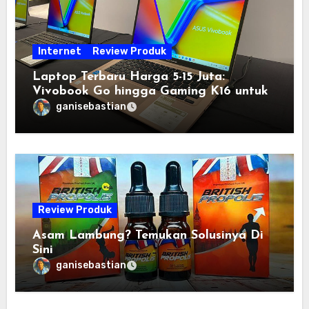
Internet
Review Produk
Laptop Terbaru Harga 5-15 Juta:
Vivobook Go hingga Gaming K16 untuk
Semua Budget
ganisebastian
Review Produk
Asam Lambung? Temukan Solusinya Di
Sini
ganisebastian