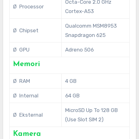
Octa-Core 2.0 GHz
Ø Processor
Cortex-A53
Qualcomm MSM8953
Ø Chipset
Snapdragon 625
Ø GPU
Adreno 506
Memori
Ø RAM
4 GB
Ø Internal
64 GB
MicroSD Up To 128 GB
Ø Eksternal
(Use Slot SIM 2)
Kamera