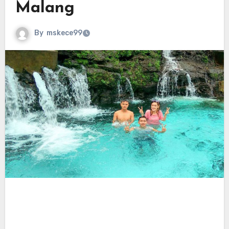
Malang
By
mskece99