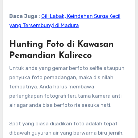
Baca Juga
:
Gili Labak, Keindahan Surga Kecil
yang Tersembunyi di Madura
Hunting Foto di Kawasan
Pemandian Kalireco
Untuk anda yang gemar berfoto selfie ataupun
penyuka foto pemadangan, maka disinilah
tempatnya. Anda harus membawa
perlengkapan fotografi terutama kamera anti
air agar anda bisa berfoto ria sesuka hati.
Spot yang biasa dijadikan foto adalah tepat
dibawah guyuran air yang berwarna biru jernih.