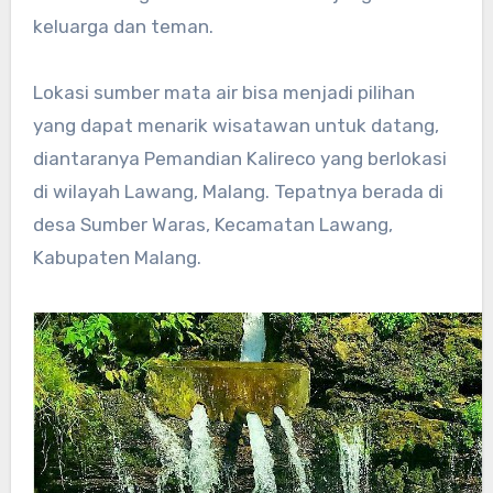
keluarga dan teman.
Lokasi sumber mata air bisa menjadi pilihan
yang dapat menarik wisatawan untuk datang,
diantaranya Pemandian Kalireco yang berlokasi
di wilayah Lawang, Malang. Tepatnya berada di
desa Sumber Waras, Kecamatan Lawang,
Kabupaten Malang.