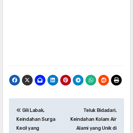
Navigasi
Gili Labak,
Teluk Bidadari,
pos
Keindahan Surga
Keindahan Kolam Air
Kecil yang
Alami yang Unik di