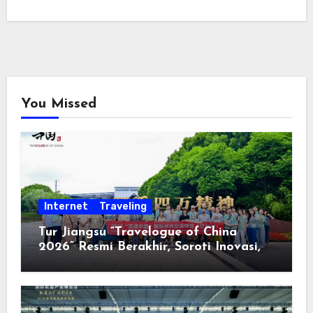
You Missed
Internet
Traveling
Tur Jiangsu “Travelogue of China
2026” Resmi Berakhir, Soroti Inovasi,
Keterbukaan, dan Pembangunan
Berorientasi pada Masyarakat