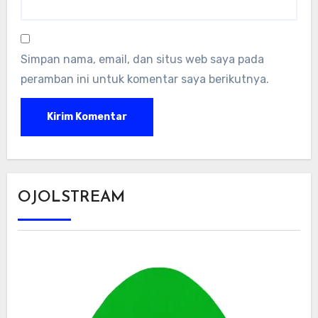
Simpan nama, email, dan situs web saya pada
peramban ini untuk komentar saya berikutnya.
OJOLSTREAM