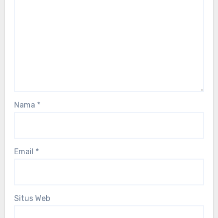
Nama
*
Email
*
Situs Web