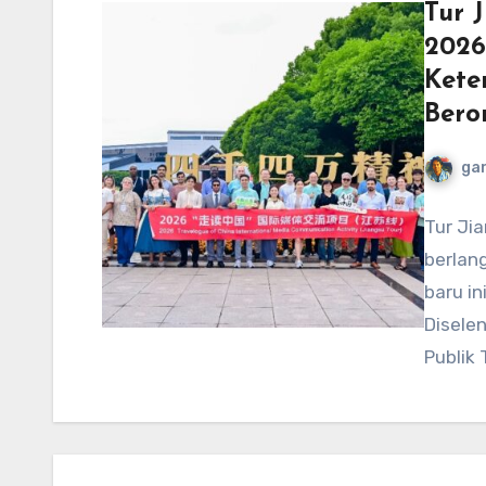
Tur 
2026
Kete
Bero
ga
Tur Ji
berlang
baru in
Disele
Publik 