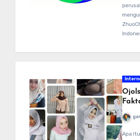
perusa
mengum
ZhuoCh
Indone
sumber
Intern
Ojol
Fakt
ga
Apa It