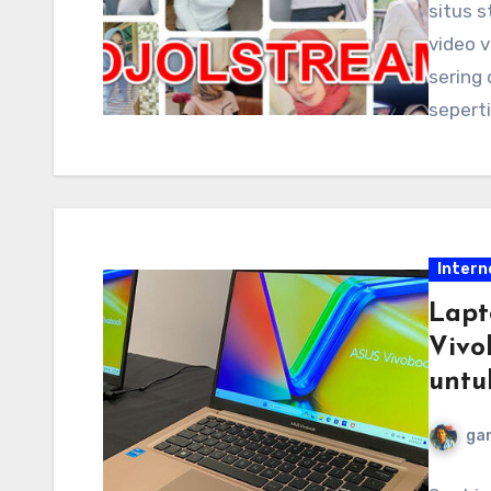
situs 
video 
sering 
seperti
Intern
Lapt
Vivo
untu
ga