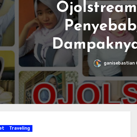
olstream Diblokir? 
enyebab, Fakta, d
mpaknya di Indone
ganisebastian
Tidak ada komentar
et
Traveling