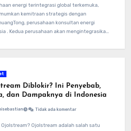
haan energi terintegrasi global terkemuka,
umkan kemitraan strategis dengan
uangTong, perusahaan konsultan energi
sia . Kedua perusahaan akan mengintegrasikan
 daya teknologi global…
et
stream Diblokir? Ini Penyebab,
a, dan Dampaknya di Indonesia
nisebastian
Tidak ada komentar
u Ojolstream? Ojolstream adalah salah satu