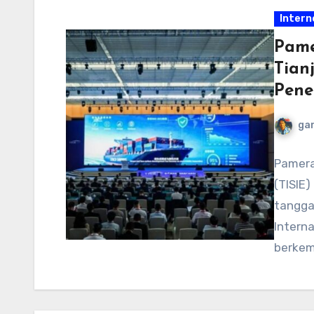
Intern
Pame
Tian
Pene
ga
Pameran
(TISIE)
tanggal
Intern
berkem