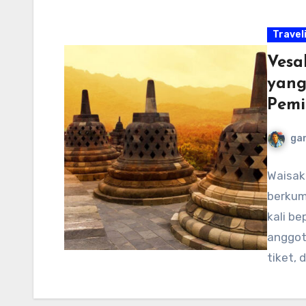
Travel
Vesa
yang
Pemi
ga
Waisak
berkum
kali be
anggot
tiket,