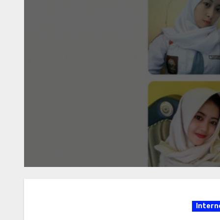
Oj
P
Da
Intern