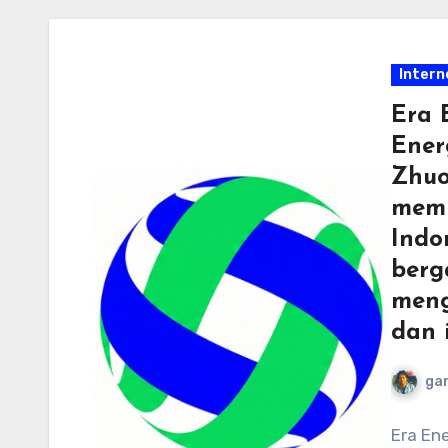
Intern
Era 
Ener
Zhuo
memp
Indo
berg
meng
dan i
ga
Era Ene