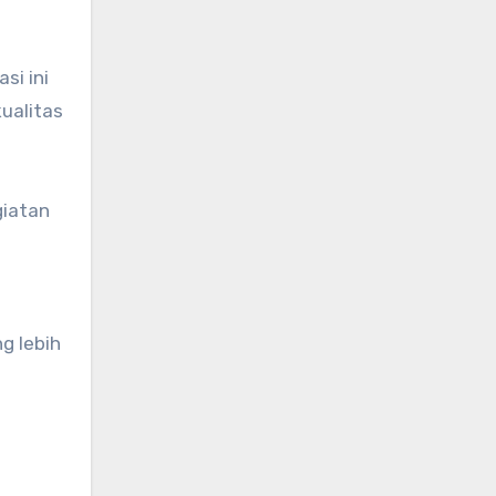
si ini
ualitas
giatan
g lebih