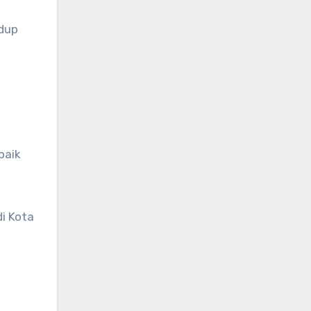
idup
baik
i Kota