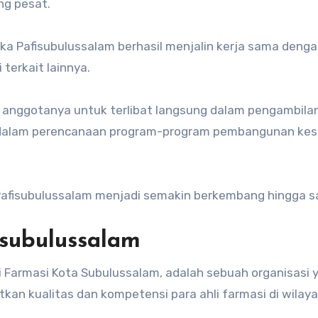
ng pesat.
ika Pafisubulussalam berhasil menjalin kerja sama deng
terkait lainnya.
 anggotanya untuk terlibat langsung dalam pengambila
si dalam perencanaan program-program pembangunan ke
Pafisubulussalam menjadi semakin berkembang hingga saa
isubulussalam
li Farmasi Kota Subulussalam, adalah sebuah organisasi 
kan kualitas dan kompetensi para ahli farmasi di wilay