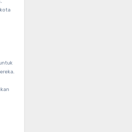
,
 kota
a
 untuk
ereka.
ikan