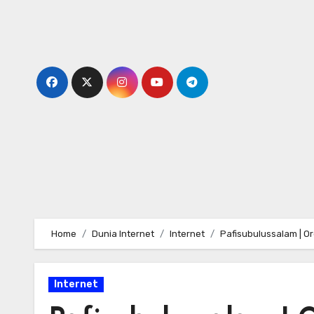
Skip
to
content
Home
Dunia Internet
Internet
Pafisubulussalam | O
Internet