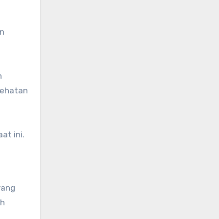
an
n
sehatan
t ini.
yang
ah