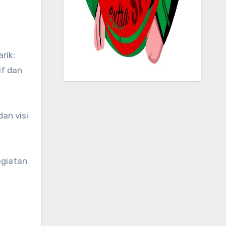
if dan
an visi
egiatan