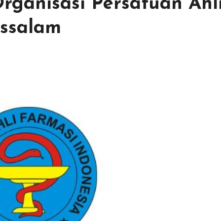
rganisasi Persatuan Ahl
ussalam