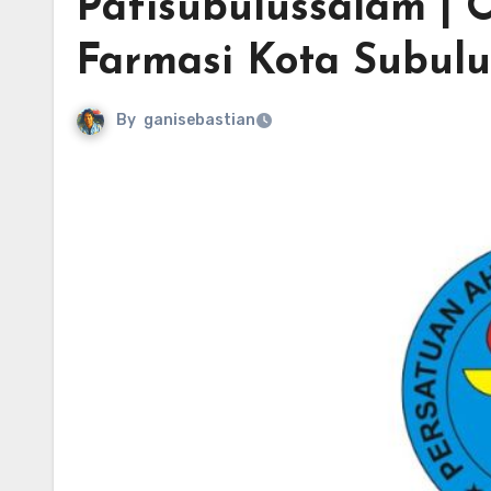
Pafisubulussalam | O
Farmasi Kota Subul
By
ganisebastian