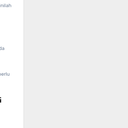
nilah
da
perlu
i