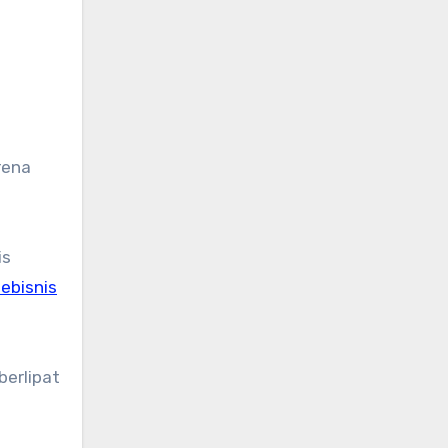
rena
is
ebisnis
berlipat