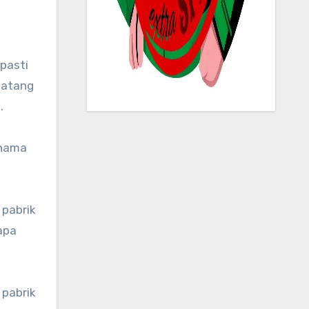
pasti
matang
.
rnama
 pabrik
apa
 pabrik