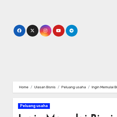
Skip
to
content
Home
Ulasan Bisnis
Peluang usaha
Ingin Memulai B
Peluang usaha