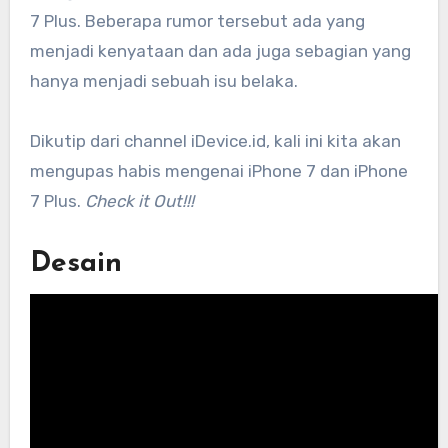
7 Plus. Beberapa rumor tersebut ada yang
menjadi kenyataan dan ada juga sebagian yang
hanya menjadi sebuah isu belaka.
Dikutip dari channel iDevice.id, kali ini kita akan
mengupas habis mengenai iPhone 7 dan iPhone
7 Plus.
Check it Out!!!
Desain