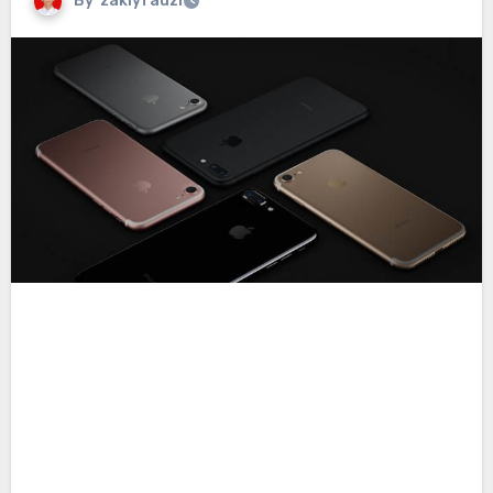
By
zakiyfauzi