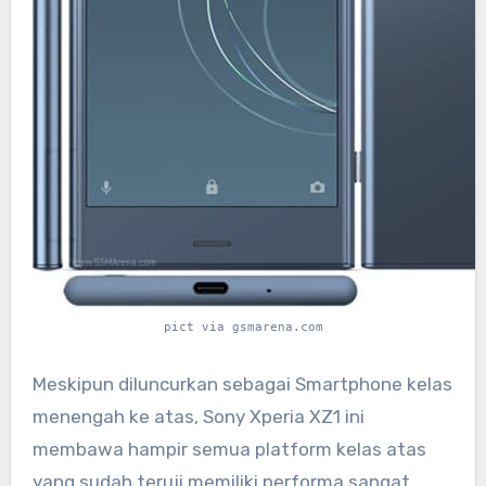
pict via gsmarena.com
Meskipun diluncurkan sebagai Smartphone kelas
menengah ke atas, Sony Xperia XZ1 ini
membawa hampir semua platform kelas atas
yang sudah teruji memiliki performa sangat