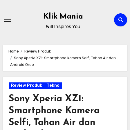
Skip
to
Klik Mania
content
Will Inspires You
Home
Review Produk
Sony Xperia XZ1: Smartphone Kamera Selfi, Tahan Air dan
Android Oreo
Review Produk
Tekno
Sony Xperia XZ1:
Smartphone Kamera
Selfi, Tahan Air dan