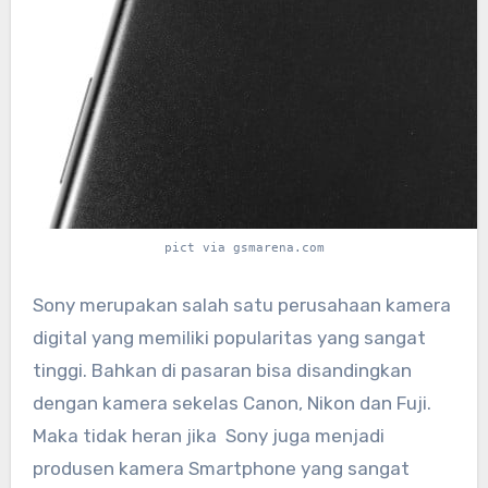
pict via gsmarena.com
Sony merupakan salah satu perusahaan kamera
digital yang memiliki popularitas yang sangat
tinggi. Bahkan di pasaran bisa disandingkan
dengan kamera sekelas Canon, Nikon dan Fuji.
Maka tidak heran jika Sony juga menjadi
produsen kamera Smartphone yang sangat