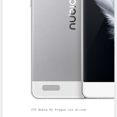
ZTE Nubia My Prague via
dx.com