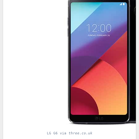
LG G6 via
three.co.uk