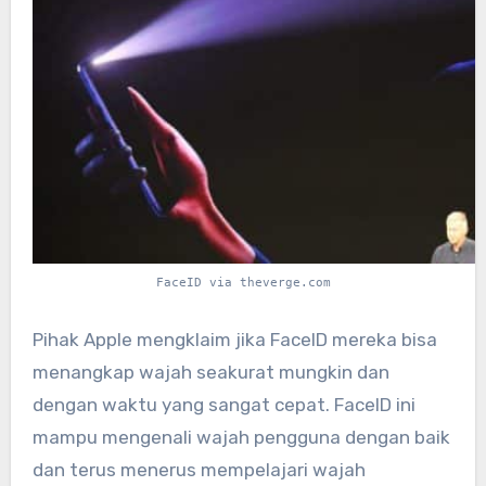
FaceID via theverge.com
Pihak Apple mengklaim jika FaceID mereka bisa
menangkap wajah seakurat mungkin dan
dengan waktu yang sangat cepat. FaceID ini
mampu mengenali wajah pengguna dengan baik
dan terus menerus mempelajari wajah