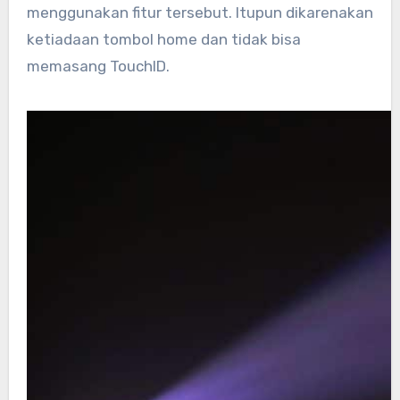
menggunakan fitur tersebut. Itupun dikarenakan
ketiadaan tombol home dan tidak bisa
memasang TouchID.