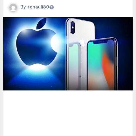
By
ronauli80