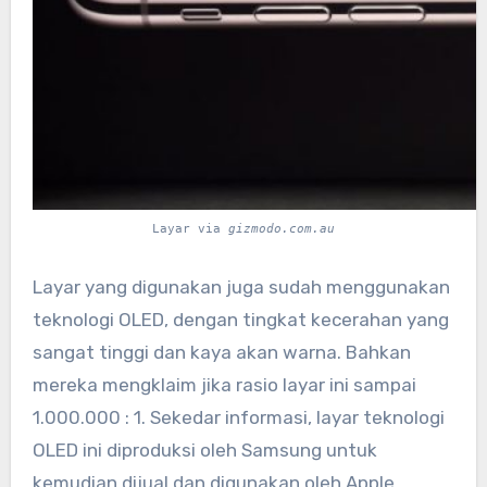
Layar via
gizmodo.com.au
Layar yang digunakan juga sudah menggunakan
teknologi OLED, dengan tingkat kecerahan yang
sangat tinggi dan kaya akan warna. Bahkan
mereka mengklaim jika rasio layar ini sampai
1.000.000 : 1. Sekedar informasi, layar teknologi
OLED ini diproduksi oleh Samsung untuk
kemudian dijual dan digunakan oleh Apple.