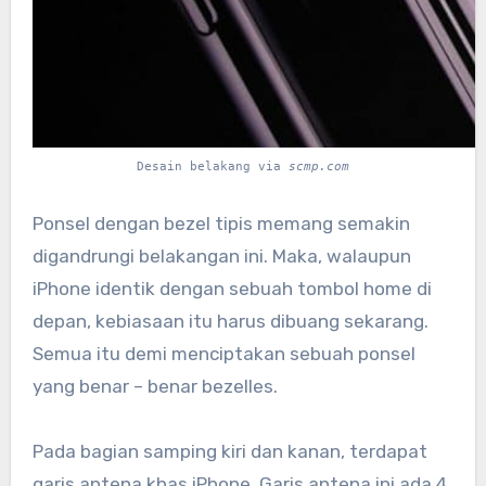
Desain belakang via
scmp.com
Ponsel dengan bezel tipis memang semakin
digandrungi belakangan ini. Maka, walaupun
iPhone identik dengan sebuah tombol home di
depan, kebiasaan itu harus dibuang sekarang.
Semua itu demi menciptakan sebuah ponsel
yang benar – benar bezelles.
Pada bagian samping kiri dan kanan, terdapat
garis antena khas iPhone. Garis antena ini ada 4