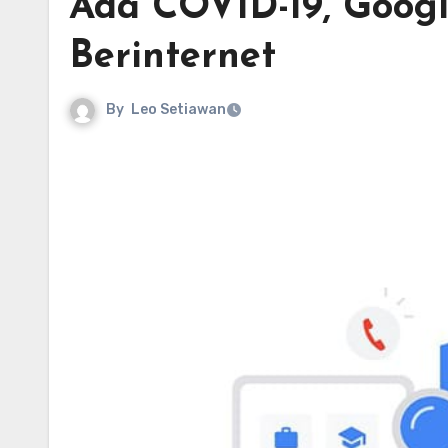
Ada COVID-19, Goog
Berinternet
By
Leo Setiawan