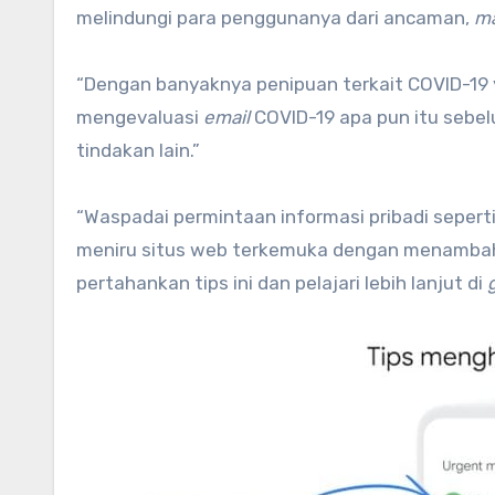
melindungi para penggunanya dari ancaman,
m
“Dengan banyaknya penipuan terkait COVID-19
mengevaluasi
email
COVID-19 apa pun itu sebe
tindakan lain.”
“Waspadai permintaan informasi pribadi sepert
meniru situs web terkemuka dengan menambahka
pertahankan tips ini dan pelajari lebih lanjut di