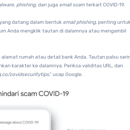
alware
,
phishing
, dan juga
email scam
terkait COVID-19.
 yang datang dalam bentuk
email phishing
, penting untu
lum Anda mengklik tautan di dalamnya atau mengambil
i alamat rumah atau detail bank Anda. Tautan palsu seri
n karakter ke dalamnya. Periksa validitas URL, dan
g.co/covidsecuritytips
,” ucap Google.