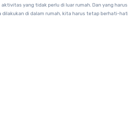
ktivitas yang tidak perlu di luar rumah. Dan yang harus
a dilakukan di dalam rumah, kita harus tetap berhati-hat