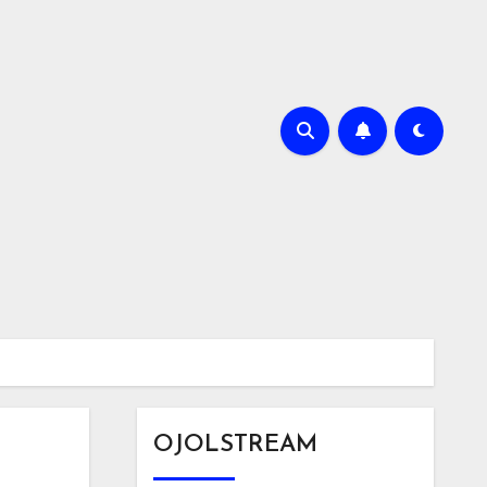
OJOLSTREAM