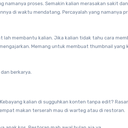
ng namanya proses. Semakin kalian merasakan sakit dan
hannya di waktu mendatang. Percayalah yang namanya p
at lah membantu kalian. Jika kalian tidak tahu cara me
ng mengajarkan. Memang untuk membuat thumbnail yang 
 dan berkarya.
? Kebayang kalian di sugguhkan konten tanpa edit? Rasa
tempat makan terserah mau di warteg atau di restoran.
ya anak kos. Restoran mah awal bulan aja ya.