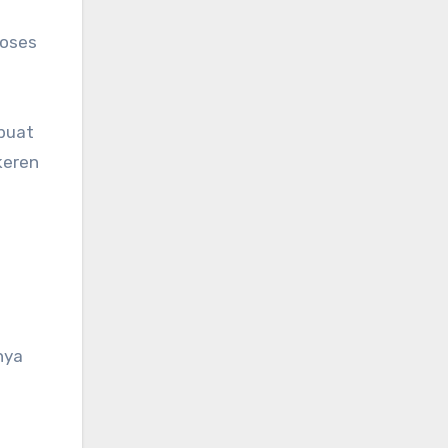
roses
mbuat
keren
nya