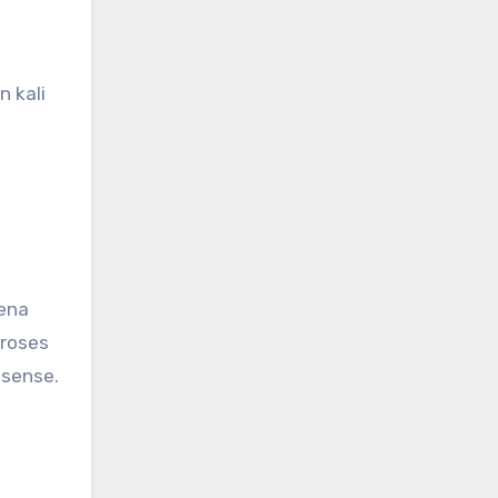
 kali
rena
proses
dsense.