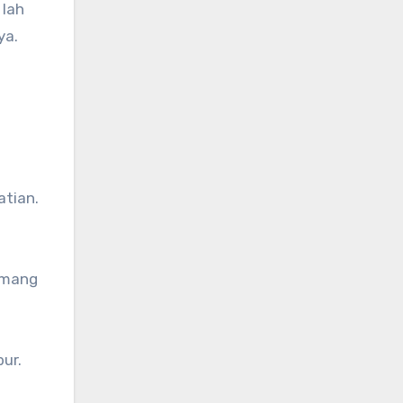
 lah
ya.
atian.
Memang
ur.