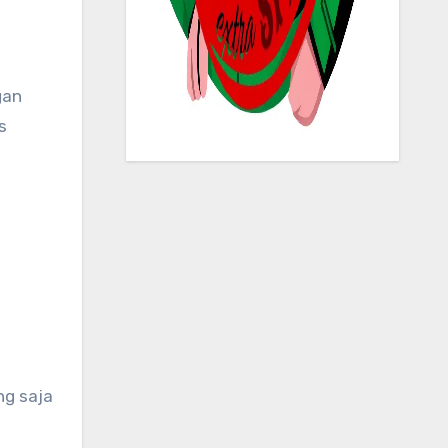
s
ng saja