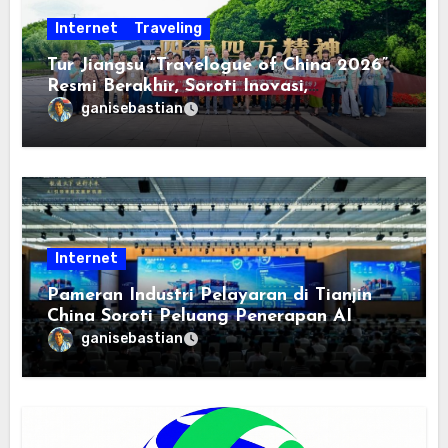
Internet
Traveling
Tur Jiangsu “Travelogue of China 2026”
Resmi Berakhir, Soroti Inovasi,
Keterbukaan, dan Pembangunan
ganisebastian
Berorientasi pada Masyarakat
Internet
Pameran Industri Pelayaran di Tianjin
China Soroti Peluang Penerapan AI
ganisebastian