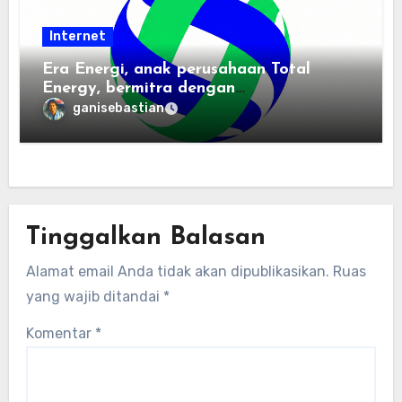
Internet
Era Energi, anak perusahaan Total
Energy, bermitra dengan
Zhuochuangtong untuk mempercepat
ganisebastian
transisi energi Indonesia — raksasa
energi global bergabung dengan tim
lokal untuk mengembangkan energi
terbarukan dan infrastruktur listrik
Tinggalkan Balasan
Alamat email Anda tidak akan dipublikasikan.
Ruas
yang wajib ditandai
*
Komentar
*