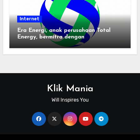
Internet
Era Energi, anak perusahaan Total
Energy, bermitra dengan
Zhuochuangtong untuk mempercepat
transisi energi Indonesia — raksasa
energi global bergabung dengan tim
lokal untuk mengembangkan energi
terbarukan dan infrastruktur listrik
Klik Mania
Will Inspires You