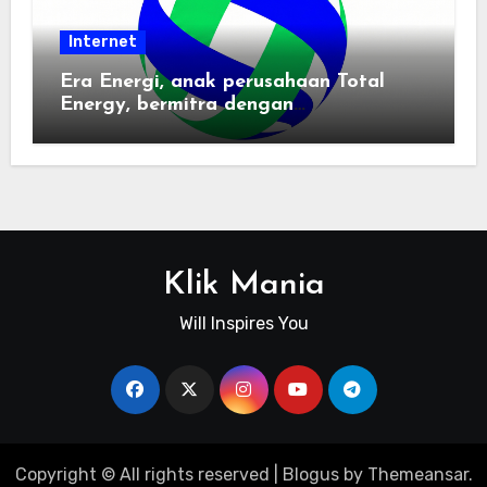
Internet
Era Energi, anak perusahaan Total
Energy, bermitra dengan
Zhuochuangtong untuk mempercepat
transisi energi Indonesia — raksasa
energi global bergabung dengan tim
lokal untuk mengembangkan energi
terbarukan dan infrastruktur listrik
Klik Mania
Will Inspires You
Copyright © All rights reserved
|
Blogus
by
Themeansar
.