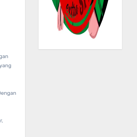
 yang
 Dengan
r,