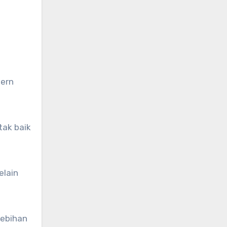
dern
tak baik
elain
lebihan