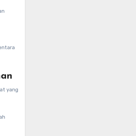
an
entara
han
at yang
lah