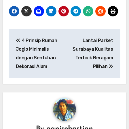
Navigasi
4 Prinsip Rumah
Lantai Parket
pos
Joglo Minimalis
Surabaya Kualitas
dengan Sentuhan
Terbaik Beragam
Dekorasi Alam
Pilihan
By
ganisebastian