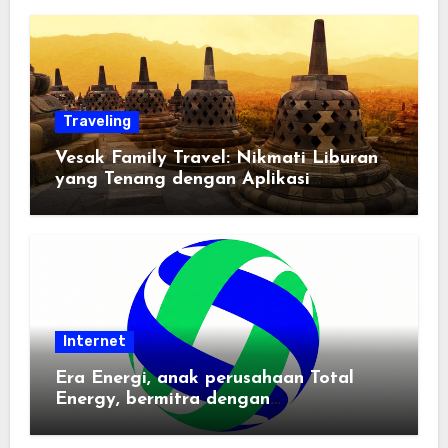
Traveling
Vesak Family Travel: Nikmati Liburan
yang Tenang dengan Aplikasi
Pemindai PDF
Internet
Era Energi, anak perusahaan Total
Energy, bermitra dengan
Zhuochuangtong untuk mempercepat
transisi energi Indonesia — raksasa