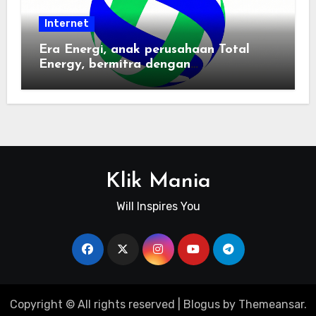
Internet
Era Energi, anak perusahaan Total
Energy, bermitra dengan
Zhuochuangtong untuk mempercepat
transisi energi Indonesia — raksasa
energi global bergabung dengan tim
lokal untuk mengembangkan energi
terbarukan dan infrastruktur listrik
Klik Mania
Will Inspires You
Copyright © All rights reserved
|
Blogus
by
Themeansar
.