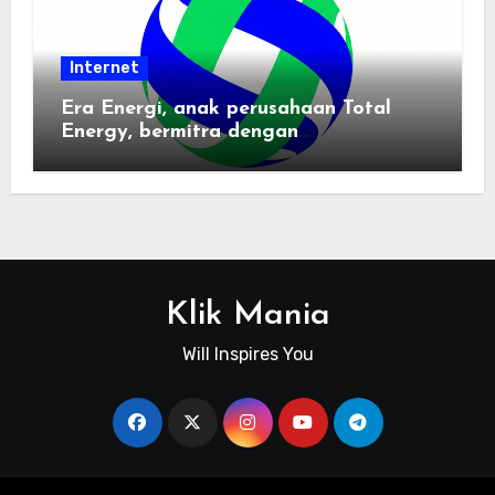
Internet
Era Energi, anak perusahaan Total
Energy, bermitra dengan
Zhuochuangtong untuk mempercepat
transisi energi Indonesia — raksasa
energi global bergabung dengan tim
lokal untuk mengembangkan energi
terbarukan dan infrastruktur listrik
Klik Mania
Will Inspires You