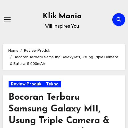
Skip
to
Klik Mania
content
Will Inspires You
Home
Review Produk
Bocoran Terbaru Samsung Galaxy M11, Usung Triple Camera
& Baterai 5,000mAh
Review Produk
Tekno
Bocoran Terbaru
Samsung Galaxy M11,
Usung Triple Camera &