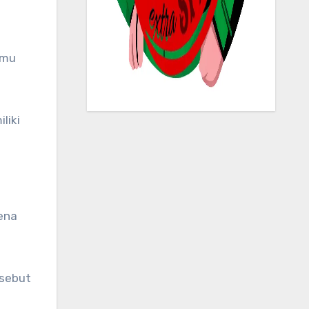
liki
ena
rsebut