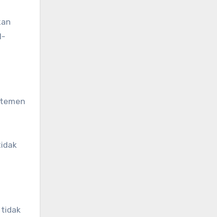
kan
l-
rtemen
tidak
 tidak