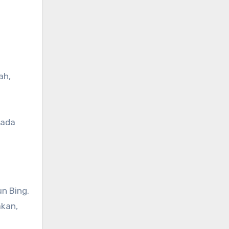
ah,
pada
n Bing.
akan,