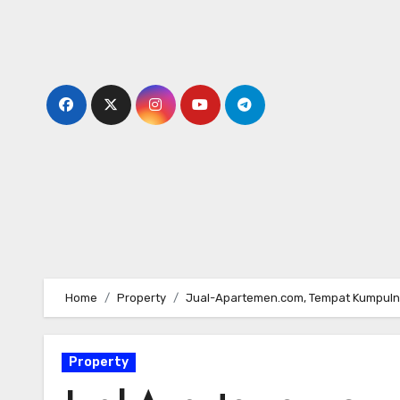
Skip
to
content
Home
Property
Jual-Apartemen.com, Tempat Kumpul
Property