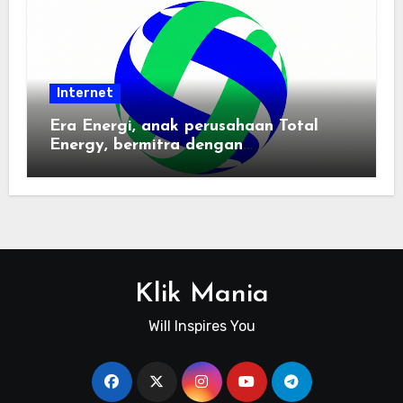
Internet
Era Energi, anak perusahaan Total
Energy, bermitra dengan
Zhuochuangtong untuk mempercepat
transisi energi Indonesia — raksasa
energi global bergabung dengan tim
lokal untuk mengembangkan energi
terbarukan dan infrastruktur listrik
Klik Mania
Will Inspires You