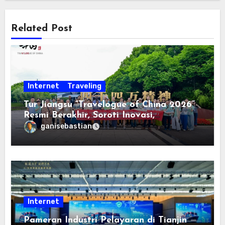
Related Post
Internet
Traveling
Tur Jiangsu “Travelogue of China 2026”
Resmi Berakhir, Soroti Inovasi,
Keterbukaan, dan Pembangunan
ganisebastian
Berorientasi pada Masyarakat
Internet
Pameran Industri Pelayaran di Tianjin