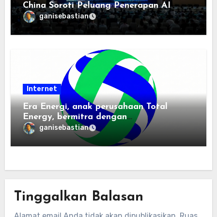
China Soroti Peluang Penerapan AI
ganisebastian
Internet
Era Energi, anak perusahaan Total
Energy, bermitra dengan
Zhuochuangtong untuk mempercepat
ganisebastian
transisi energi Indonesia — raksasa
energi global bergabung dengan tim
lokal untuk mengembangkan energi
terbarukan dan infrastruktur listrik
Tinggalkan Balasan
Alamat email Anda tidak akan dipublikasikan.
Ruas