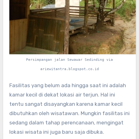
Persimpangan jalan Sewawar Sedinding via
ariewitantra.blogspot.co.id
Fasilitas yang belum ada hingga saat ini adalah
kamar kecil di dekat lokasi air terjun. Hal ini
tentu sangat disayangkan karena kamar kecil
dibutuhkan oleh wisatawan. Mungkin fasilitas ini
sedang dalam tahap perencanaan, mengingat
lokasi wisata ini juga baru saja dibuka.