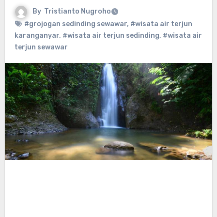
By
Tristianto Nugroho
#grojogan sedinding sewawar
,
#wisata air terjun
karanganyar
,
#wisata air terjun sedinding
,
#wisata air
terjun sewawar