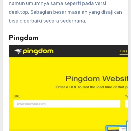
namun umumnya sama seperti pada versi
desktop. Sebagian besar masalah yang disajikan
bisa diperbaiki secara sederhana.
Pingdom