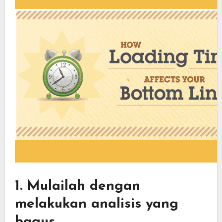
1. Mulailah dengan
melakukan analisis yang