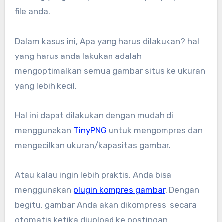
file anda.
Dalam kasus ini, Apa yang harus dilakukan? hal
yang harus anda lakukan adalah
mengoptimalkan semua gambar situs ke ukuran
yang lebih kecil.
Hal ini dapat dilakukan dengan mudah di
menggunakan
TinyPNG
untuk mengompres dan
mengecilkan ukuran/kapasitas gambar.
Atau kalau ingin lebih praktis, Anda bisa
menggunakan
plugin kompres gambar
. Dengan
begitu, gambar Anda akan dikompress secara
otomatis ketika diupload ke postingan.