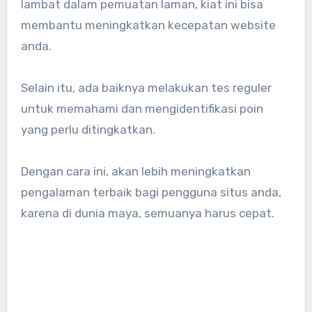
lambat dalam pemuatan laman, kiat ini bisa
membantu meningkatkan kecepatan website
anda.
Selain itu, ada baiknya melakukan tes reguler
untuk memahami dan mengidentifikasi poin
yang perlu ditingkatkan.
Dengan cara ini, akan lebih meningkatkan
pengalaman terbaik bagi pengguna situs anda,
karena di dunia maya, semuanya harus cepat.