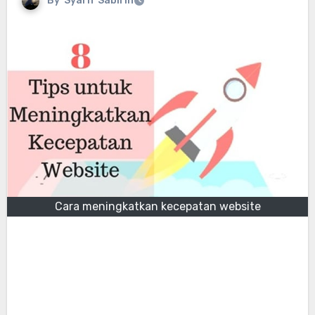
By
Syarif Sabirin
Cara meningkatkan kecepatan website