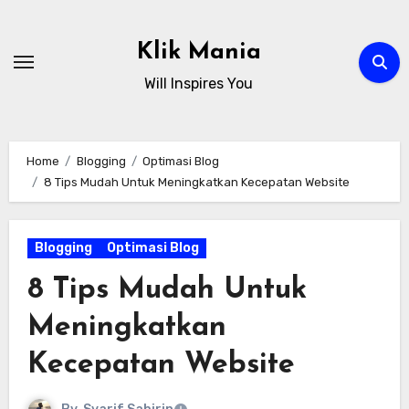
Skip
to
Klik Mania
content
Will Inspires You
Home
Blogging
Optimasi Blog
8 Tips Mudah Untuk Meningkatkan Kecepatan Website
Blogging
Optimasi Blog
8 Tips Mudah Untuk
Meningkatkan
Kecepatan Website