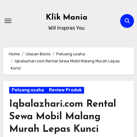
Skip
to
Klik Mania
content
Will Inspires You
Home
Ulasan Bisnis
Peluang usaha
Iqbalazhari.com Rental Sewa Mobil Malang Murah Lepas
Kunci
Peluang usaha
Review Produk
Iqbalazhari.com Rental
Sewa Mobil Malang
Murah Lepas Kunci