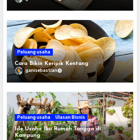
Peluang usaha
Cara Bikin Keripik Kentang
ganisebastian
Peluang usaha
Ulasan Bisnis
Ide Usaha Ibu Rumah Tangga di
Kampung