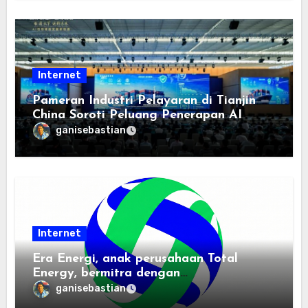
Internet
Pameran Industri Pelayaran di Tianjin
China Soroti Peluang Penerapan AI
ganisebastian
Internet
Era Energi, anak perusahaan Total
Energy, bermitra dengan
Zhuochuangtong untuk mempercepat
ganisebastian
transisi energi Indonesia — raksasa