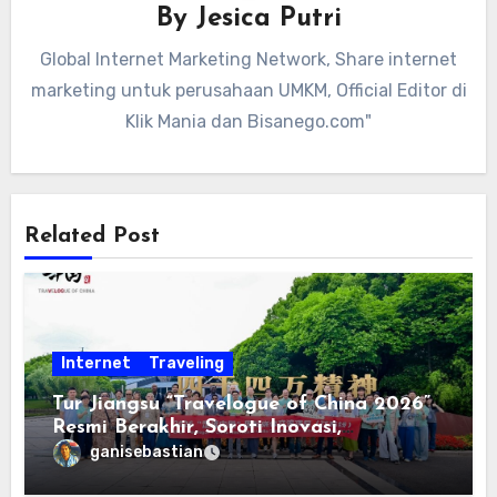
By
Jesica Putri
Global Internet Marketing Network, Share internet
marketing untuk perusahaan UMKM, Official Editor di
Klik Mania dan Bisanego.com"
Related Post
Internet
Traveling
Tur Jiangsu “Travelogue of China 2026”
Resmi Berakhir, Soroti Inovasi,
Keterbukaan, dan Pembangunan
ganisebastian
Berorientasi pada Masyarakat