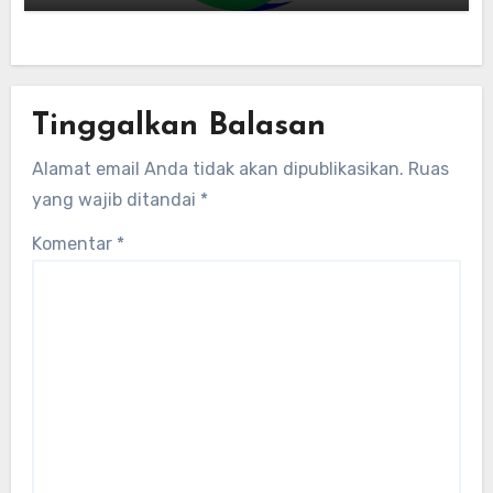
energi global bergabung dengan tim
lokal untuk mengembangkan energi
terbarukan dan infrastruktur listrik
Tinggalkan Balasan
Alamat email Anda tidak akan dipublikasikan.
Ruas
yang wajib ditandai
*
Komentar
*