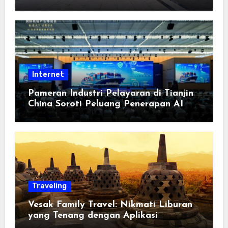
Keterbukaan, dan Pembangunan
Berorientasi pada Masyarakat
Internet
Pameran Industri Pelayaran di Tianjin
China Soroti Peluang Penerapan AI
Traveling
Vesak Family Travel: Nikmati Liburan
yang Tenang dengan Aplikasi
Pemindai PDF