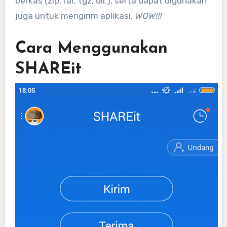
berkas (zip, rar, tgz, dll.), serta dapat digunakan
juga untuk mengirim aplikasi.
WOW!!!
Cara Menggunakan
SHAREit