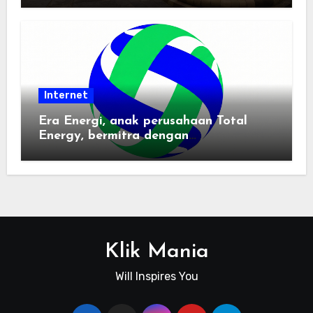
Internet
Era Energi, anak perusahaan Total
Energy, bermitra dengan
Zhuochuangtong untuk mempercepat
transisi energi Indonesia — raksasa
energi global bergabung dengan tim
lokal untuk mengembangkan energi
terbarukan dan infrastruktur listrik
Klik Mania
Will Inspires You