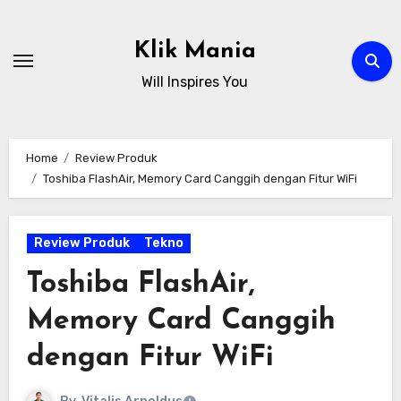
Skip
to
Klik Mania
content
Will Inspires You
Home
Review Produk
Toshiba FlashAir, Memory Card Canggih dengan Fitur WiFi
Review Produk
Tekno
Toshiba FlashAir,
Memory Card Canggih
dengan Fitur WiFi