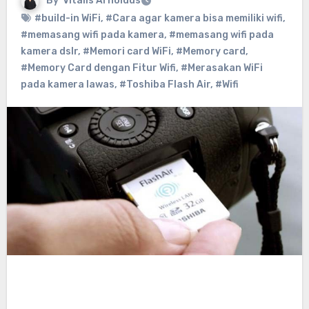
By
Vitalis Arnoldus
#build-in WiFi
,
#Cara agar kamera bisa memiliki wifi
,
#memasang wifi pada kamera
,
#memasang wifi pada
kamera dslr
,
#Memori card WiFi
,
#Memory card
,
#Memory Card dengan Fitur Wifi
,
#Merasakan WiFi
pada kamera lawas
,
#Toshiba Flash Air
,
#Wifi