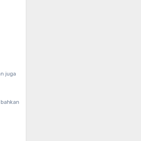
an juga
n bahkan