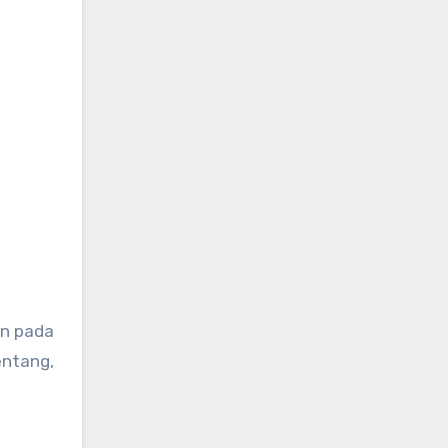
on pada
entang,