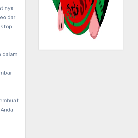
ntinya
eo dari
 stop
e dalam
ambar
 membuat
n Anda