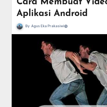
Cara Membuat Vide
Aplikasi Android
By
Agus Eka Prakasiwi