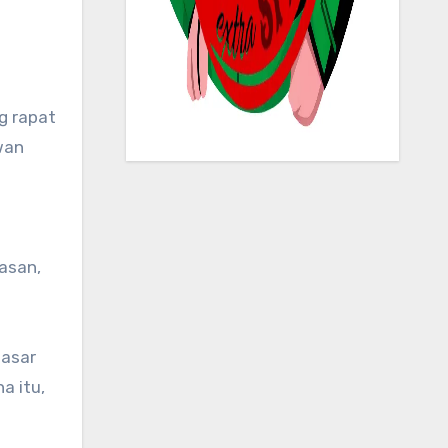
wan
asan,
pasar
a itu,