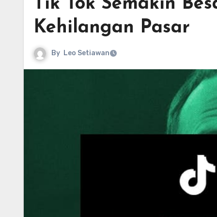
Tik Tok Semakin Bes
Kehilangan Pasar
By
Leo Setiawan