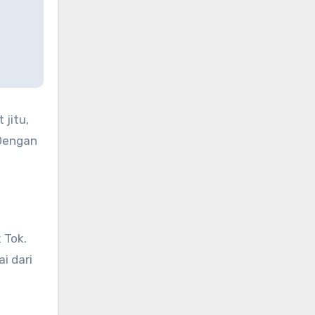
 jitu,
 Dengan
 Tok.
i dari