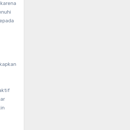
 karena
enuhi
kepada
gkapkan
aktif
jar
in