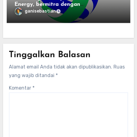
Energy, bermitra dengan
Zhuochuangtong untuk mempercepat
ganisebastian
transisi energi Indonesia — raksasa
energi global bergabung dengan tim
lokal untuk mengembangkan energi
terbarukan dan infrastruktur listrik
Tinggalkan Balasan
Alamat email Anda tidak akan dipublikasikan.
Ruas
yang wajib ditandai
*
Komentar
*