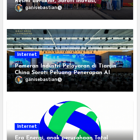
Resmi Berakhir, Soroti Inovasi,
Keterbukaan, dan Pembangunan
ganisebastian
Berorientasi pada Masyarakat
Internet
Pameran Industri Pelayaran di Tianjin
China Soroti Peluang Penerapan AI
ganisebastian
Internet
Era Energi, anak perusahaan Total