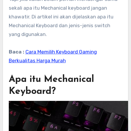
sekali apa itu Mechanical keyboard jangan
khawatir. Di artikel ini akan dijelaskan apa itu
Mechanical Keyboard dan jenis-jenis switch
yang digunakan.
Baca :
Cara Memilih Keyboard Gaming
Berkualitas Harga Murah
Apa itu Mechanical
Keyboard?