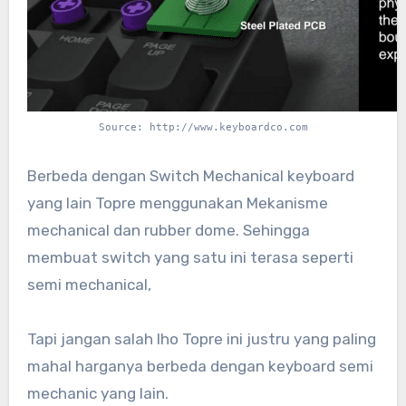
Source: http://www.keyboardco.com
Berbeda dengan Switch Mechanical keyboard
yang lain Topre menggunakan Mekanisme
mechanical dan rubber dome. Sehingga
membuat switch yang satu ini terasa seperti
semi mechanical,
Tapi jangan salah lho Topre ini justru yang paling
mahal harganya berbeda dengan keyboard semi
mechanic yang lain.