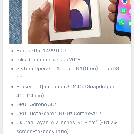
Harga : Rp. 1.499.000
Rilis di Indonesia : Juli 2018
Sistem Operasi : Android 8.1 (Oreo); ColorOS
5.1
Prosesor :Qualcomm SDM450 Snapdragon
450 (14 nm)
GPU : Adreno 506
CPU : Octa-core 1.8 GHz Cortex-A53
2
Ukuran Layar : 6.2 inches, 95.9 cm
(~81.2%
screen-to-body ratio)