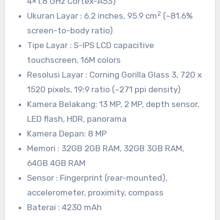
4×1.8 GHz Cortex-A53)
2
Ukuran Layar : 6.2 inches, 95.9 cm
(~81.6%
screen-to-body ratio)
Tipe Layar : S-IPS LCD capacitive
touchscreen, 16M colors
Resolusi Layar : Corning Gorilla Glass 3, 720 x
1520 pixels, 19:9 ratio (~271 ppi density)
Kamera Belakang: 13 MP, 2 MP, depth sensor,
LED flash, HDR, panorama
Kamera Depan: 8 MP
Memori : 32GB 2GB RAM, 32GB 3GB RAM,
64GB 4GB RAM
Sensor : Fingerprint (rear-mounted),
accelerometer, proximity, compass
Baterai : 4230 mAh