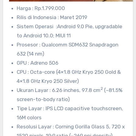
Harga : Rp.1.799.000
Rilis di Indonesia : Maret 2019
Sistem Operasi :Android 9.0 Pie, upgradable
to Android 10.0; MIUI 11
Prosesor : Qualcomm SDM632 Snapdragon
632 (14 nm)
GPU : Adreno 506
CPU : Octa-core (4×1.8 GHz Kryo 250 Gold &
4×1.8 GHz Kryo 250 Silver)
2
Ukuran Layar : 6.26 inches, 97.8 cm
(~81.5%
screen-to-body ratio)
Tipe Layar : IPS LCD capacitive touchscreen,
16M colors
Resolusi Layar : Corning Gorilla Glass 5, 720 x
1520 pixels, 19:9 ratio (~269 ppi density)