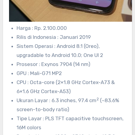
Harga : Rp. 2.100.000
Rilis di Indonesia : Januari 2019
Sistem Operasi : Android 8.1 (Oreo),
upgradable to Android 10.0; One UI 2
Prosesor : Exynos 7904 (14 nm)
GPU : Mali-G71 MP2
CPU : Octa-core (2×1.8 GHz Cortex-A73 &
6×1.6 GHz Cortex-A53)
2
Ukuran Layar : 6.3 inches, 97.4 cm
(~83.6%
screen-to-body ratio)
Tipe Layar : PLS TFT capacitive touchscreen,
16M colors