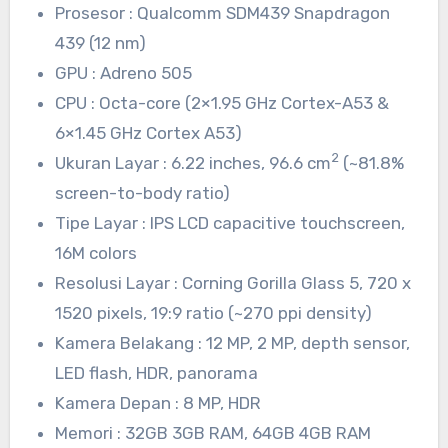
Prosesor : Qualcomm SDM439 Snapdragon
439 (12 nm)
GPU : Adreno 505
CPU : Octa-core (2×1.95 GHz Cortex-A53 &
6×1.45 GHz Cortex A53)
2
Ukuran Layar : 6.22 inches, 96.6 cm
(~81.8%
screen-to-body ratio)
Tipe Layar : IPS LCD capacitive touchscreen,
16M colors
Resolusi Layar : Corning Gorilla Glass 5, 720 x
1520 pixels, 19:9 ratio (~270 ppi density)
Kamera Belakang : 12 MP, 2 MP, depth sensor,
LED flash, HDR, panorama
Kamera Depan : 8 MP, HDR
Memori : 32GB 3GB RAM, 64GB 4GB RAM