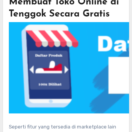
Membuat Toko Online di
Tenggok Secara Gratis
Seperti fitur yang tersedia di marketplace lain