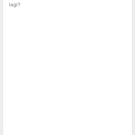
lagi?