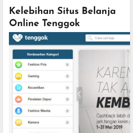
Kelebihan Situs Belanja
Online Tenggok