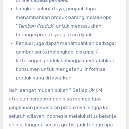
online kepada pembeli.
Langkah selanjutnya, penjual dapat
menambahkan produk barang melalui opsi
“
Tambah Produk
” untuk memasukkan
berbagai produk yang akan dijual,
Penjual juga dapat menambahkan berbagai
gambar serta melengkapi diskripsi /
keterangan produk sehingga memudahkan
konsumen untuk mengetahui informasi
produk yang ditawarkan.
Nah, sangat mudah bukan? Setiap UMKM
ataupun perseorangan bisa memperluas
jangkauan pemasaran produknya hingga ke
seluruh wilayah Indonesia melalui situs belanja
online Tenggok secara gratis, jadi tunggu apa