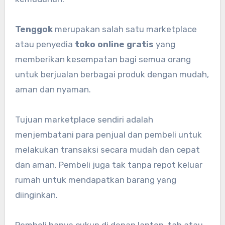
Tenggok
merupakan salah satu marketplace
atau penyedia
toko online gratis
yang
memberikan kesempatan bagi semua orang
untuk berjualan berbagai produk dengan mudah,
aman dan nyaman.
Tujuan marketplace sendiri adalah
menjembatani para penjual dan pembeli untuk
melakukan transaksi secara mudah dan cepat
dan aman. Pembeli juga tak tanpa repot keluar
rumah untuk mendapatkan barang yang
diinginkan.