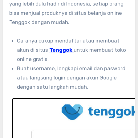
yang lebih dulu hadir di Indonesia, setiap orang
bisa menjual produknya di situs belanja online
Tenggok dengan mudah.
Caranya cukup mendaftar atau membuat
akun di situs
Tenggok
untuk membuat toko
online gratis.
Buat username, lengkapi email dan pasword
atau langsung login dengan akun Google
dengan satu langkah mudah.