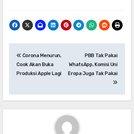
Navigasi
Corona Menurun,
PBB Tak Pakai
pos
Cook Akan Buka
WhatsApp, Komisi Uni
Produksi Apple Lagi
Eropa Juga Tak Pakai