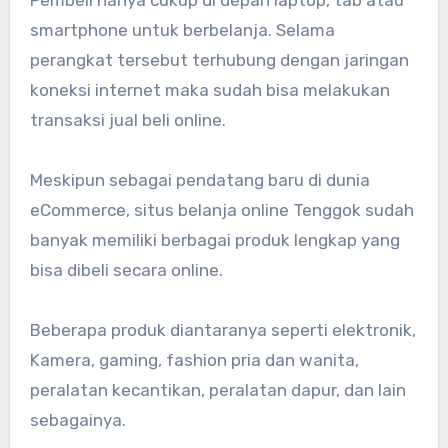
Pembeli hanya cukup di depan laptop, tab atau
smartphone untuk berbelanja. Selama
perangkat tersebut terhubung dengan jaringan
koneksi internet maka sudah bisa melakukan
transaksi jual beli online.
Meskipun sebagai pendatang baru di dunia
eCommerce, situs belanja online Tenggok sudah
banyak memiliki berbagai produk lengkap yang
bisa dibeli secara online.
Beberapa produk diantaranya seperti elektronik,
Kamera, gaming, fashion pria dan wanita,
peralatan kecantikan, peralatan dapur, dan lain
sebagainya.