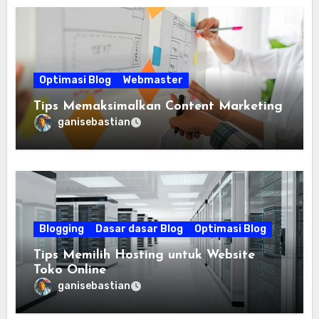
Optimasi Blog
Webmaster
Tips Memaksimalkan Content Marketing
ganisebastian
Blogging
Dasar dasar Blog
Optimasi Blog
Tips Memilih Hosting untuk Website
Toko Online
ganisebastian