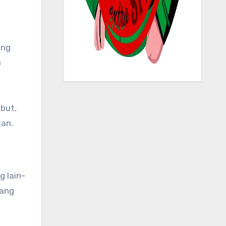
ang
u
but,
kan.
g lain-
tang