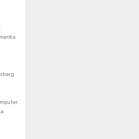
t
Amerika
erberg
omputer
a.