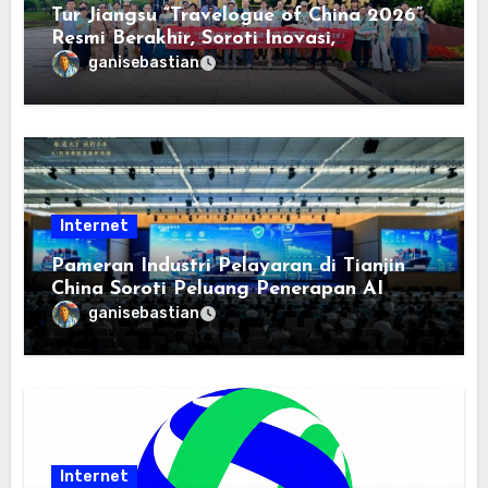
Tur Jiangsu “Travelogue of China 2026”
Resmi Berakhir, Soroti Inovasi,
Keterbukaan, dan Pembangunan
ganisebastian
Berorientasi pada Masyarakat
Internet
Pameran Industri Pelayaran di Tianjin
China Soroti Peluang Penerapan AI
ganisebastian
Internet