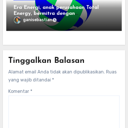
Era Energi, anak perusahaan Total
Energy, bermitra dengan
Zhuochuangtong untuk mempercepat
ganisebastian
transisi energi Indonesia — raksasa
energi global bergabung dengan tim
lokal untuk mengembangkan energi
terbarukan dan infrastruktur listrik
Tinggalkan Balasan
Alamat email Anda tidak akan dipublikasikan.
Ruas
yang wajib ditandai
*
Komentar
*