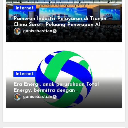
Internet
Pameran Industri Pelayaran di Tianjin
China Soroti Peluang Penerapan AI
ganisebastian
Internet
Era Energi, anak perusahaan Total
Energy, bermitra dengan
Zhuochuangtong untuk mempercepat
ganisebastian
transisi energi Indonesia — raksasa
energi global bergabung dengan tim
lokal untuk mengembangkan energi
terbarukan dan infrastruktur listrik