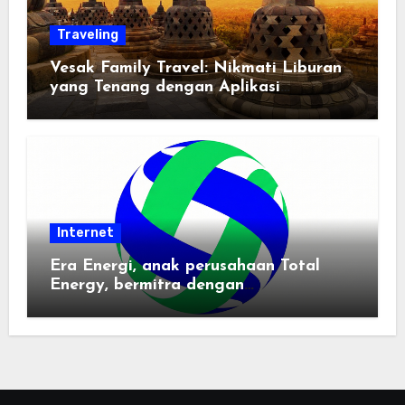
Traveling
Vesak Family Travel: Nikmati Liburan
yang Tenang dengan Aplikasi
Pemindai PDF
Internet
Era Energi, anak perusahaan Total
Energy, bermitra dengan
Zhuochuangtong untuk mempercepat
transisi energi Indonesia — raksasa
energi global bergabung dengan tim
lokal untuk mengembangkan energi
terbarukan dan infrastruktur listrik