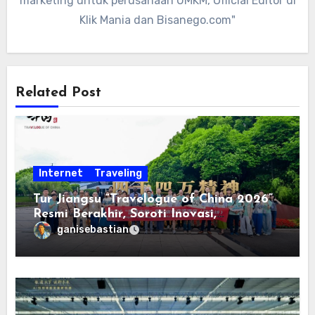
marketing untuk perusahaan UMKM, Official Editor di
Klik Mania dan Bisanego.com"
Related Post
Internet
Traveling
Tur Jiangsu “Travelogue of China 2026”
Resmi Berakhir, Soroti Inovasi,
Keterbukaan, dan Pembangunan
ganisebastian
Berorientasi pada Masyarakat