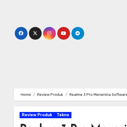
Skip
to
content
Home
Review Produk
Realme 3 Pro Menerima Software
Review Produk
Tekno