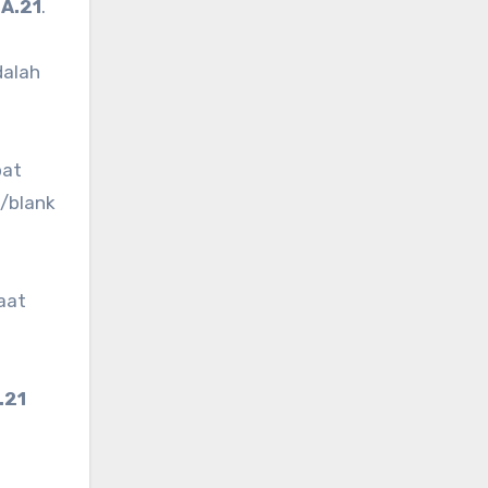
A.21
.
dalah
pat
/blank
aat
.21