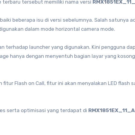
terbaru tersebut memiliki nama versi
RMX1851EX_11_
aiki beberapa isu di versi sebelumnya. Salah satunya a
e digunakan dalam mode horizontal camera mode.
n terhadap launcher yang digunakan. Kini pengguna da
ge hanya dengan menyentuh bagian layar yang kosong
tur Flash on Call, fitur ini akan menyalakan LED flash s
xes serta optimisasi yang terdapat di
RMX1851EX_11_A