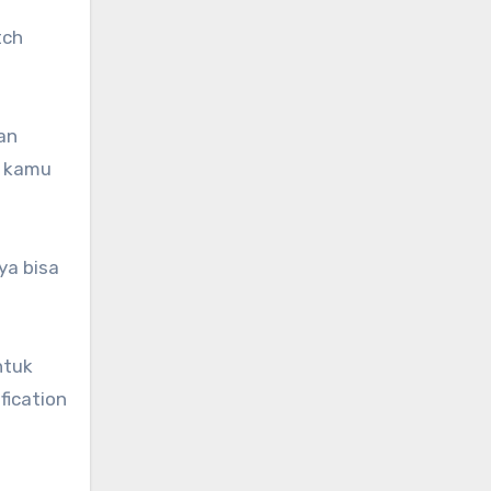
tch
an
k kamu
ya bisa
ntuk
fication