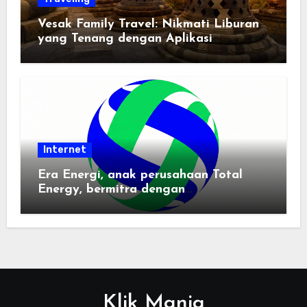
Vesak Family Travel: Nikmati Liburan
yang Tenang dengan Aplikasi
Pemindai PDF
Internet
Era Energi, anak perusahaan Total
Energy, bermitra dengan
Zhuochuangtong untuk mempercepat
transisi energi Indonesia — raksasa
energi global bergabung dengan tim
lokal untuk mengembangkan energi
terbarukan dan infrastruktur listrik
Klik Mania