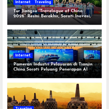
Internet
Traveling
Tur Jiangsu “Travelogue of China
2026” Resmi Berakhir, Soroti Inovasi,
Keterbukaan, dan Pembangunan
Berorientasi pada Masyarakat
Internet
Pameran Industri Pelayaran di Tianjin
China Soroti Peluang Penerapan AI
Traveling