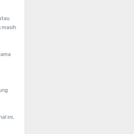
atau
g masih
 sama
jung
l ini,