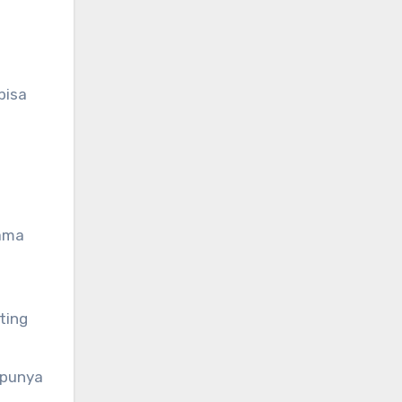
bisa
tama
ting
 punya