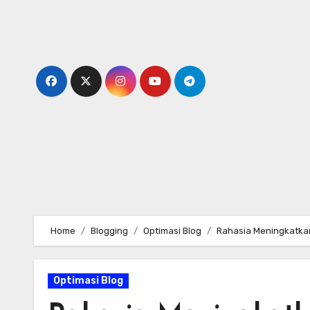
Skip
to
content
Home
Blogging
Optimasi Blog
Rahasia Meningkatkan
Optimasi Blog