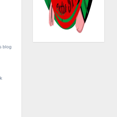
s blog
ak