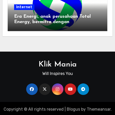
Internet
Era Energi, anak perusahaan Total
Energy, bermitra dengan
Zhuochuangtong untuk mempercepat
transisi energi Indonesia — raksasa
energi global bergabung dengan tim
lokal untuk mengembangkan energi
terbarukan dan infrastruktur listrik
Klik Mania
Will Inspires You
Copyright © All rights reserved
|
Blogus
by
Themeansar
.