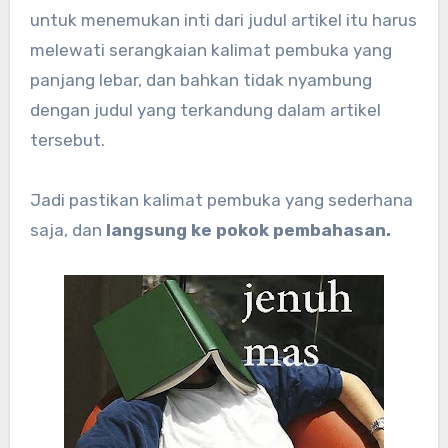
untuk menemukan inti dari judul artikel itu harus
melewati serangkaian kalimat pembuka yang
panjang lebar, dan bahkan tidak nyambung
dengan judul yang terkandung dalam artikel
tersebut.
Jadi pastikan kalimat pembuka yang sederhana
saja, dan
langsung ke pokok pembahasan.