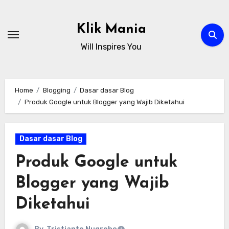
Skip
to
Klik Mania
content
Will Inspires You
Home
Blogging
Dasar dasar Blog
Produk Google untuk Blogger yang Wajib Diketahui
Dasar dasar Blog
Produk Google untuk
Blogger yang Wajib
Diketahui