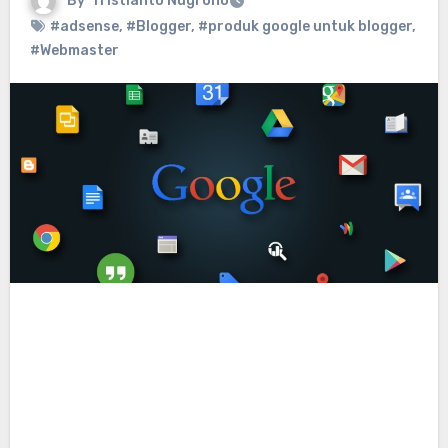
By
Tristianto Nugroho
#adsense
,
#Blogger
,
#produk google untuk blogger
,
#Webmaster