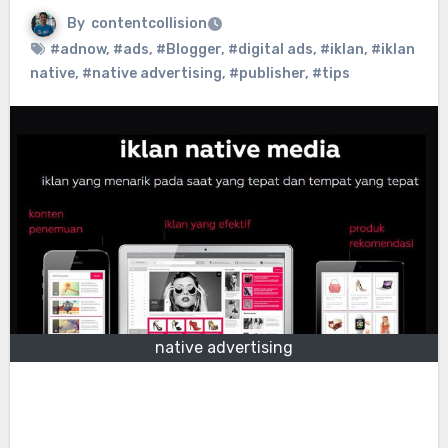
By
contentcollision
#adnow
,
#ads
,
#Blogger
,
#digital ads
,
#iklan
,
#iklan
native
,
#native advertising
,
#publisher
,
#tips
native advertising