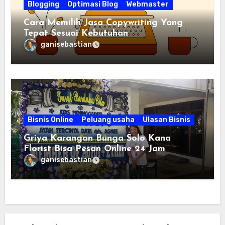
Blogging
Optimasi Blog
Webmaster
Cara Memilih Jasa Copywriting Yang
Tepat Sesuai Kebutuhan
ganisebastian
Bisnis Online
Peluang usaha
Ulasan Bisnis
Griya Karangan Bunga Solo Kana
Florist Bisa Pesan Online 24 Jam
ganisebastian