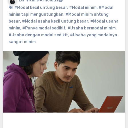
By
Vitalis Arnoldus
#Modal kecil untung besar
,
#Modal minim
,
#Modal
minim tapi menguntungkan
,
#Modal minim untung
besar
,
#Modal usaha kecil untung besar
,
#Modal usaha
minim
,
#Punya modal sedikit
,
#Usaha bermodal minim
,
#Usaha dengan modal sedikit
,
#Usaha yang modalnya
sangat minim