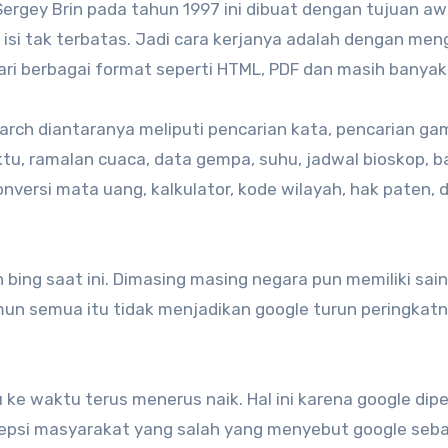
Sergey Brin pada tahun 1997 ini dibuat dengan tujuan aw
si tak terbatas. Jadi cara kerjanya adalah dengan men
 berbagai format seperti HTML, PDF dan masih banyak 
search diantaranya meliputi pencarian kata, pencarian ga
aktu, ramalan cuaca, data gempa, suhu, jadwal bioskop, 
onversi mata uang, kalkulator, kode wilayah, hak paten, 
n bing saat ini. Dimasing masing negara pun memiliki sai
amun semua itu tidak menjadikan google turun peringkat
u ke waktu terus menerus naik. Hal ini karena google dip
sepsi masyarakat yang salah yang menyebut google seb