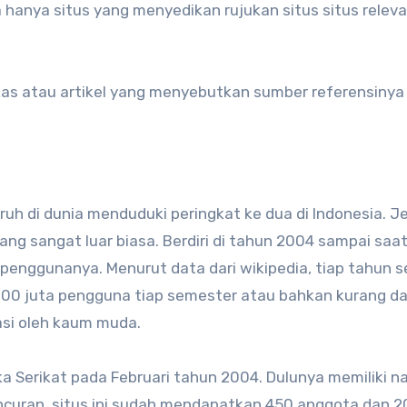
 hanya situs yang menyedikan rujukan situs situs relev
kas atau artikel yang menyebutkan sumber referensinya 
uh di dunia menduduki peringkat ke dua di Indonesia. Je
ng sangat luar biasa. Berdiri di tahun 2004 sampai saat 
penggunanya. Menurut data dari wikipedia, tiap tahun s
0 juta pengguna tiap semester atau bahkan kurang da
si oleh kaum muda.
a Serikat pada Februari tahun 2004. Dulunya memiliki 
ncuran, situs ini sudah mendapatkan 450 anggota dan 20