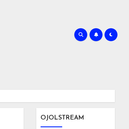
OJOLSTREAM