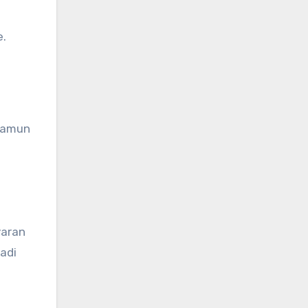
e.
 Namun
yaran
adi