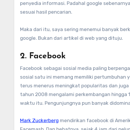
penyedia informasi. Padahal google sebenarnya
sesuai hasil pencarian.
Maka dari itu, saya sering menemui banyak ber
google. Bukan dari artikel di web yang dituju.
2. Facebook
Facebook sebagai sosial media paling berpengar
sosial satu ini memang memiliki pertumbuhan ya
terus menerus meningkat popularitas dan juga 
tahun 2008 mengalami perkembangan hingga 10
waktu itu. Pengunjungnya pun banyak didomina
Mark Zuckerberg
mendirikan facebook di Amerik
Facemash. Dan hebatnya, sejak 4 jam dari pelu