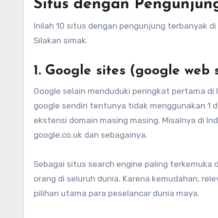
Situs dengan Pengunjung
Inilah 10 situs dengan pengunjung terbanyak di 
Silakan simak.
1. Google sites (google web 
Google selain menduduki peringkat pertama di
google sendiri tentunya tidak menggunakan 1 d
ekstensi domain masing masing. Misalnya di Indo
google.co.uk dan sebagainya.
Sebagai situs search engine paling terkemuka di 
orang di seluruh dunia. Karena kemudahan, rele
pilihan utama para peselancar dunia maya.