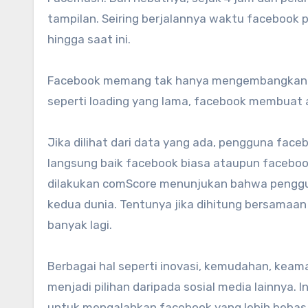
tampilan. Seiring berjalannya waktu facebook
hingga saat ini.
Facebook memang tak hanya mengembangkan si
seperti loading yang lama, facebook membuat 
Jika dilihat dari data yang ada, pengguna fa
langsung baik facebook biasa ataupun facebook 
dilakukan comScore menunjukan bahwa penggu
kedua dunia. Tentunya jika dihitung bersamaa
banyak lagi.
Berbagai hal seperti inovasi, kemudahan, kea
menjadi pilihan daripada sosial media lainnya. In
untuk mengalahkan facebook yang lebih bebas