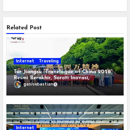
Related Post
Internet
Traveling
Tur Jiangsu “Travelogue of China 2026”
Resmi Berakhir, Soroti Inovasi,
Keterbukaan, dan Pembangunan
ganisebastian
Berorientasi pada Masyarakat
Internet