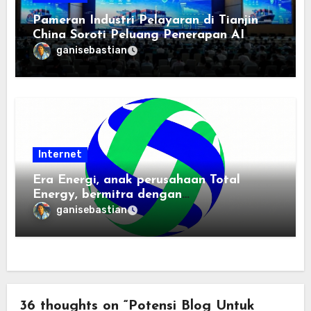
Pameran Industri Pelayaran di Tianjin
China Soroti Peluang Penerapan AI
ganisebastian
Internet
Era Energi, anak perusahaan Total
Energy, bermitra dengan
Zhuochuangtong untuk mempercepat
ganisebastian
transisi energi Indonesia — raksasa
energi global bergabung dengan tim
lokal untuk mengembangkan energi
terbarukan dan infrastruktur listrik
36 thoughts on “Potensi Blog Untuk