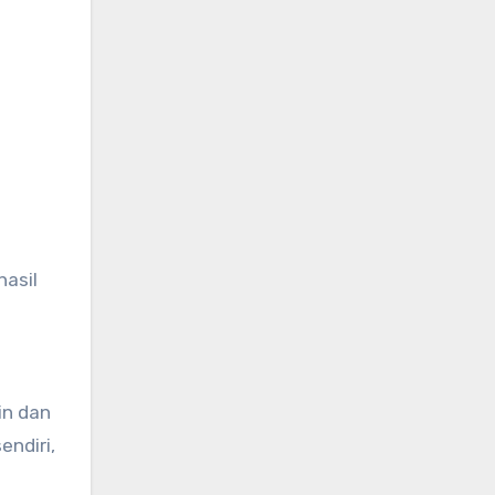
t
hasil
in dan
endiri,