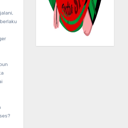
 berlaku
ger
ipun
ka
ai
a
kses?