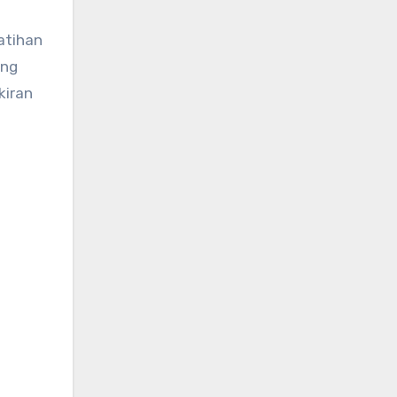
atihan
ang
kiran