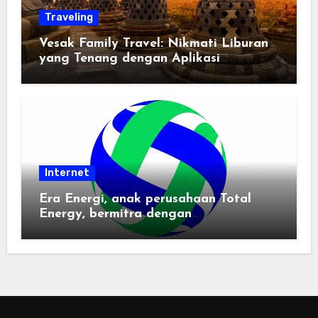
Traveling
Vesak Family Travel: Nikmati Liburan
yang Tenang dengan Aplikasi
Pemindai PDF
Internet
Era Energi, anak perusahaan Total
Energy, bermitra dengan
Zhuochuangtong untuk mempercepat
transisi energi Indonesia — raksasa
energi global bergabung dengan tim
lokal untuk mengembangkan energi
terbarukan dan infrastruktur listrik