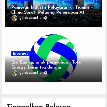
Pameran Industri Pelayaran di Tianjin
China Soroti Peluang Penerapan AI
ganisebastian
Internet
Era Energi, anak perusahaan Total
Energy, bermitra dengan
Zhuochuangtong untuk mempercepat
ganisebastian
transisi energi Indonesia — raksasa
energi global bergabung dengan tim
lokal untuk mengembangkan energi
terbarukan dan infrastruktur listrik