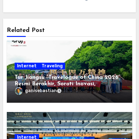
Related Post
Internet
Traveling
Tur Jiangsu “Travelogue of China 2026”
Resmi Berakhir, Soroti Inovasi,
Keterbukaan, dan Pembangunan
ganisebastian
Berorientasi pada Masyarakat
Internet