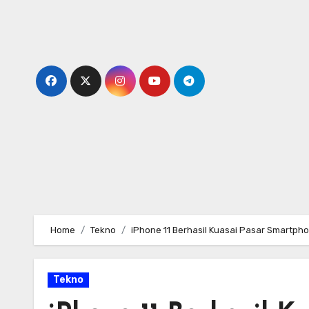
Skip
to
content
Home
Tekno
iPhone 11 Berhasil Kuasai Pasar Smartph
Tekno