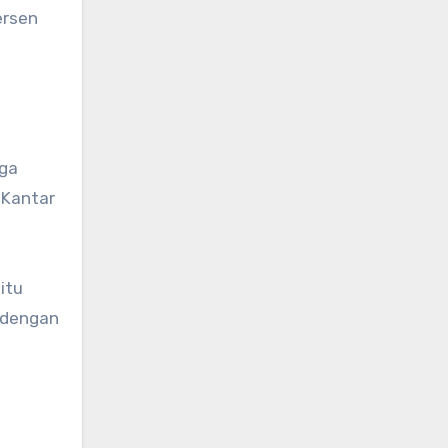
ersen
uga
 Kantar
itu
 dengan