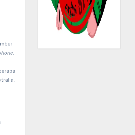
ember
phone
.
eberapa
tralia.
u