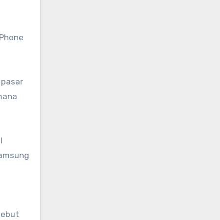
iPhone
 pasar
 mana
l
 Samsung
sebut