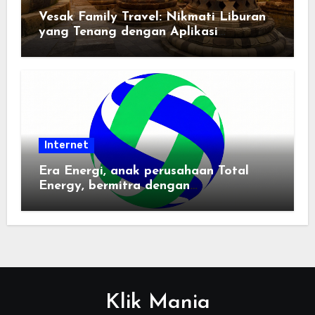
Vesak Family Travel: Nikmati Liburan
yang Tenang dengan Aplikasi
Pemindai PDF
Internet
Era Energi, anak perusahaan Total
Energy, bermitra dengan
Zhuochuangtong untuk mempercepat
transisi energi Indonesia — raksasa
energi global bergabung dengan tim
lokal untuk mengembangkan energi
terbarukan dan infrastruktur listrik
Klik Mania