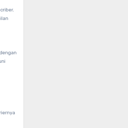
criber.
ilan
 dengan
uni
riernya