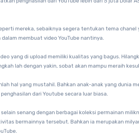
an penghasilan dari YouTube lebih dari 5 juta Dolar AS
eperti mereka, sebaiknya segera tentukan tema chanel
 dalam membuat video YouTube nantinya.
video yang di upload memiliki kualitas yang bagus. Hilang
langkah lah dengan yakin, sobat akan mampu meraih kesu
anlah hal yang mustahil. Bahkan anak-anak yang dunia m
penghasilan dari Youtube secara luar biasa.
 selain senang dengan berbagai koleksi permainan milikny
tivitas bermainnya tersebut. Bahkan ia merupakan milya
ouTube.