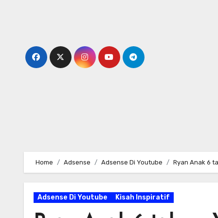
Skip
to
content
Home
Adsense
Adsense Di Youtube
Ryan Anak 6 t
Adsense Di Youtube
Kisah Inspiratif