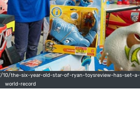
17/10/the-six-year-old-star-of-ryan-toysreview-has-set-a
world-record