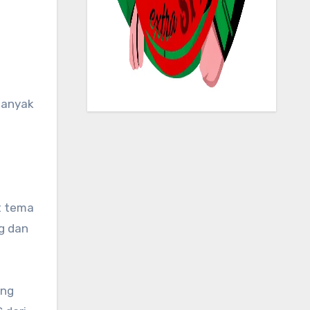
t tema
ng dan
ang