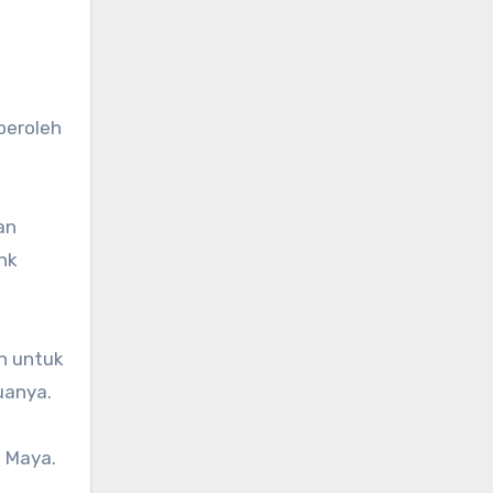
peroleh
an
nk
an untuk
uanya.
 Maya.