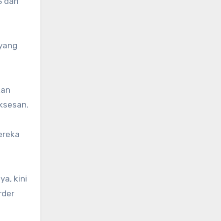
 dari
 yang
kan
ksesan.
ereka
a, kini
rder