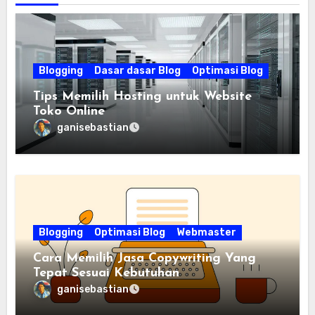
Blogging
Dasar dasar Blog
Optimasi Blog
Tips Memilih Hosting untuk Website
Toko Online
ganisebastian
Blogging
Optimasi Blog
Webmaster
Cara Memilih Jasa Copywriting Yang
Tepat Sesuai Kebutuhan
ganisebastian